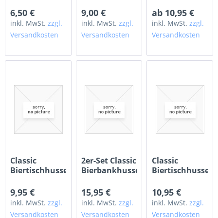
Biertischhusse
Bierbankhussen
70 x 220cm
weiss 220 x 50
220cm x...
6,50 €
9,00 €
ab 10,95 €
cm
inkl. MwSt.
zzgl.
inkl. MwSt.
zzgl.
inkl. MwSt.
zzgl.
Versandkosten
Versandkosten
Versandkosten
Classic
2er-Set Classic
Classic
Biertischhusse
Bierbankhussen
Biertischhusse
50 x 220cm
70 x 220cm
9,95 €
15,95 €
10,95 €
inkl. MwSt.
zzgl.
inkl. MwSt.
zzgl.
inkl. MwSt.
zzgl.
Versandkosten
Versandkosten
Versandkosten