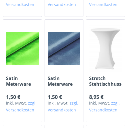
Versandkosten
Versandkosten
Versandkosten
Satin
Satin
Stretch
Meterware
Meterware
Stehtischhusse
apfelgrün
rauchblau
WEISS ø 60 cm
neongrün
1,50 €
1,50 €
8,95 €
inkl. MwSt.
zzgl.
inkl. MwSt.
zzgl.
inkl. MwSt.
zzgl.
Versandkosten
Versandkosten
Versandkosten