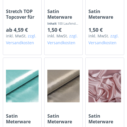
Stretch TOP
Satin
Satin
Topcover für
Meterware
Meterware
Stretch
weiss
creme ivory
Inhalt
100 Laufende(r) Meter
(0,00 € / 0 Laufende(r) Me
Stehtischhussen
ab 4,59 €
1,50 €
1,50 €
inkl. MwSt.
zzgl.
inkl. MwSt.
zzgl.
inkl. MwSt.
zzgl.
Versandkosten
Versandkosten
Versandkosten
Satin
Satin
Satin
Meterware
Meterware
Meterware