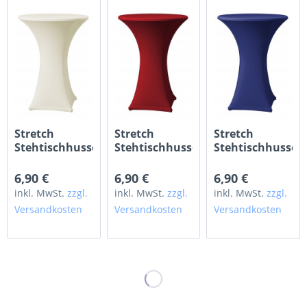
Stretch
Stretch
Stretch
Stehtischhusse
Stehtischhusse
Stehtischhusse
CREME ø 60cm
WEINROT
DUNKELBLAU
BORDEAUX ø
ø 60cm
6,90 €
6,90 €
6,90 €
60cm
inkl. MwSt.
zzgl.
inkl. MwSt.
zzgl.
inkl. MwSt.
zzgl.
Versandkosten
Versandkosten
Versandkosten