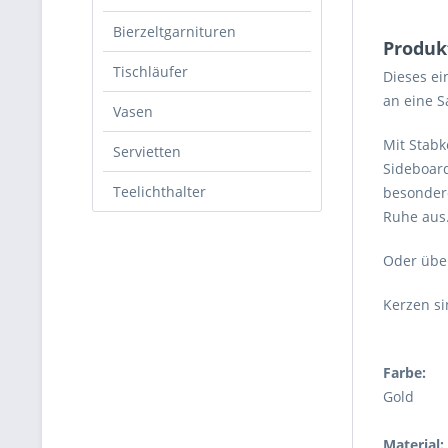
Bierzeltgarnituren
Produk
Tischläufer
Dieses ei
an eine 
Vasen
Mit Stabk
Servietten
Sideboard
Teelichthalter
besondere
Ruhe aus.
Oder übe
Kerzen si
Farbe:
Gold
Material: