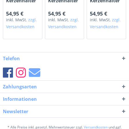
Kerzenhalter
Kerzenhalter
Kerzenhalter
LEROY
LEROY silber
LEROY altgold
rosegold 68
68cm
68 cm
54,95 €
54,95 €
54,95 €
cm
inkl. MwSt.
zzgl.
inkl. MwSt.
zzgl.
inkl. MwSt.
zzgl.
Versandkosten
Versandkosten
Versandkosten
Telefon
Zahlungsarten
Informationen
Newsletter
* Alle Preise inkl. gesetzl. Mehrwertsteuer zzgl.
Versandkosten
und ggf.