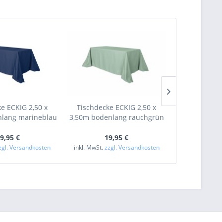
e ECKIG 2,50 x
Tischdecke ECKIG 2,50 x
Tischdecke
nlang marineblau
3,50m bodenlang rauchgrün
3,50m boden
9,95 €
19,95 €
19
zgl. Versandkosten
inkl. MwSt.
zzgl. Versandkosten
inkl. MwSt.
zzg