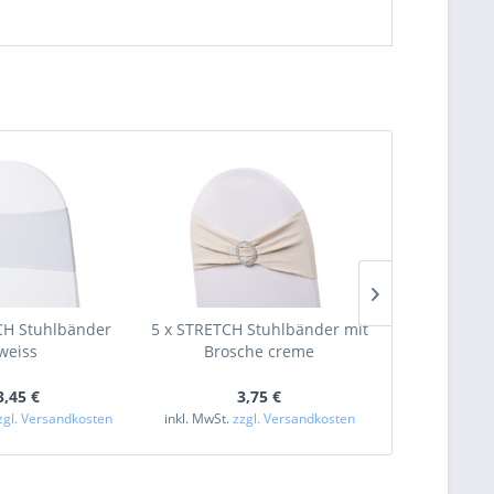
CH Stuhlbänder
5 x STRETCH Stuhlbänder mit
5 x STRETCH 
weiss
Brosche creme
Bro
3,45 €
3,75 €
3
zgl. Versandkosten
inkl. MwSt.
zzgl. Versandkosten
inkl. MwSt.
zzg