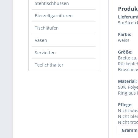
Stehtischhussen
Produk
Bierzeltgarnituren
Lieferum
5 x Stret
Tischläufer
Farbe:
Vasen
weiss
Größe:
Servietten
Breite ca
Rückenle
Teelichthalter
Brosche 
Material:
90% Polye
Ring aus 
Pflege:
Nicht was
Nicht ble
Nicht tro
Gramma