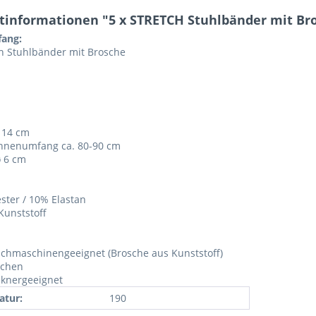
tinformationen "5 x STRETCH Stuhlbänder mit Br
fang:
ch Stuhlbänder mit Brosche
. 14 cm
hnenumfang ca. 80-90 cm
ø 6 cm
ster / 10% Elastan
Kunststoff
chmaschinengeeignet (Brosche aus Kunststoff)
ichen
cknergeeignet
tur:
190