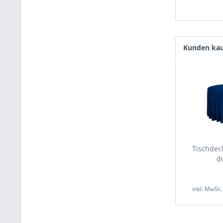
Kunden kau
Tischde
d
inkl. MwSt