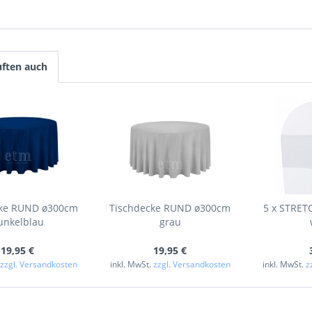
ften auch
cke RUND ø300cm
Tischdecke RUND ø300cm
5 x STRET
unkelblau
grau
19,95 €
19,95 €
.
zzgl. Versandkosten
inkl. MwSt.
zzgl. Versandkosten
inkl. MwSt.
z