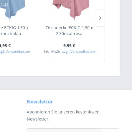
e ECKIG 1,30 x
Tischdecke ECKIG 1,30 x
Tischdecke
 rauchblau
2,30m altrosa
dunk
9,95 €
9,95 €
24
zgl. Versandkosten
inkl. MwSt.
zzgl. Versandkosten
inkl. MwSt.
zzg
Newsletter
Abonnieren Sie unseren kostenlosen
Newsletter.