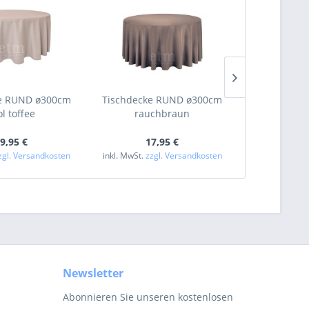
e RUND ø300cm
Tischdecke RUND ø300cm
Tischdecke
l toffee
rauchbraun
crem
9,95 €
17,95 €
13
zgl. Versandkosten
inkl. MwSt.
zzgl. Versandkosten
inkl. MwSt.
zzg
Newsletter
Abonnieren Sie unseren kostenlosen