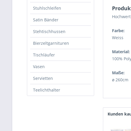
Produk
Stuhlschleifen
Hochwert
Satin Bänder
Farbe:
Stehtischhussen
Weiss
Bierzeltgarnituren
Material:
Tischläufer
100% Poly
Vasen
Maße:
Servietten
ø 260cm
Teelichthalter
Kunden kau