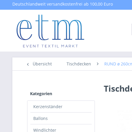
Deutschlandweit versandkostenfrei ab 100,00 Euro
Übersicht
Tischdecken
RUND ø 260c
Tischd
Kategorien
Kerzenständer
Ballons
Windlichter