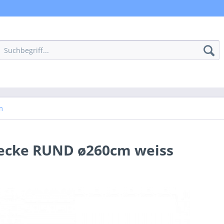
m
ecke RUND ø260cm weiss