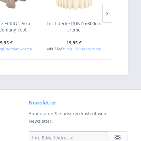
e ECKIG 2,50 x
Tischdecke RUND ø300cm
Tischdecke
enlang cool...
creme
san
9,95 €
19,95 €
19
zgl. Versandkosten
inkl. MwSt.
zzgl. Versandkosten
inkl. MwSt.
zzg
Newsletter
Abonnieren Sie unseren kostenlosen
Newsletter.